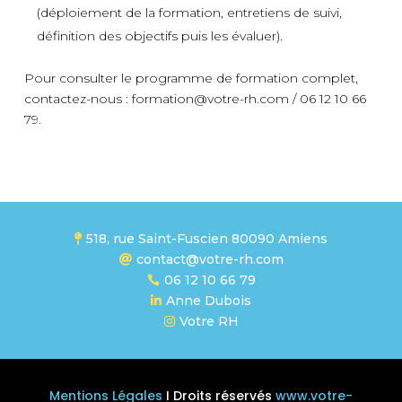
(déploiement de la formation, entretiens de suivi,
définition des objectifs puis les évaluer).
Pour consulter le programme de formation complet,
contactez-nous : formation@votre-rh.com / 06 12 10 66
79.
518, rue Saint-Fuscien 80090 Amiens

contact@votre-rh.com

06 12 10 66 79

Anne Dubois

Votre RH

Mentions Légales
I Droits réservés
www.votre-