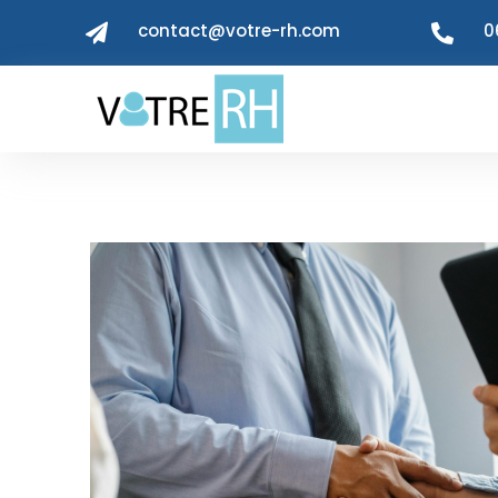
contact@votre-rh.com
0

