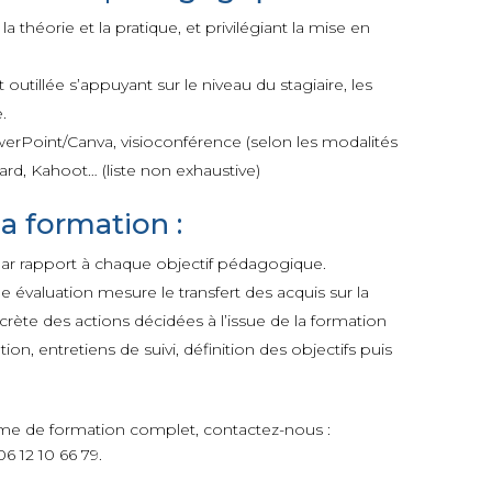
 théorie et la pratique, et privilégiant la mise en
outillée s’appuyant sur le niveau du stagiaire, les
.
rPoint/Canva, visioconférence (selon les modalités
ard, Kahoot… (liste non exhaustive)
a formation :
par rapport à chaque objectif pédagogique.
e évaluation mesure le transfert des acquis sur la
crète des actions décidées à l’issue de la formation
on, entretiens de suivi, définition des objectifs puis
me de formation complet, contactez-nous :
6 12 10 66 79.