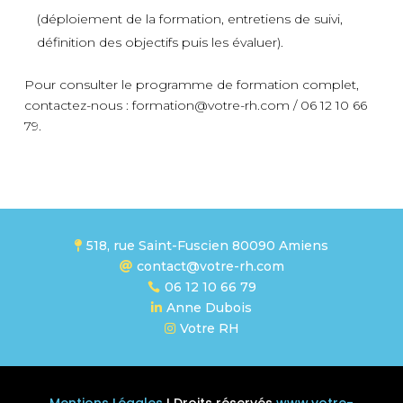
(déploiement de la formation, entretiens de suivi,
définition des objectifs puis les évaluer).
Pour consulter le programme de formation complet,
contactez-nous : formation@votre-rh.com / 06 12 10 66
79.
518, rue Saint-Fuscien 80090 Amiens

contact@votre-rh.com

06 12 10 66 79

Anne Dubois

Votre RH

Mentions Légales
I Droits réservés
www.votre-