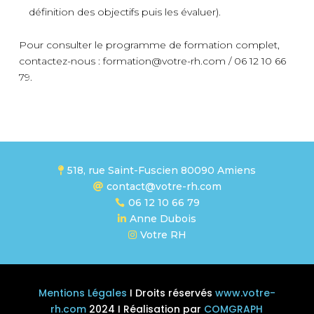
définition des objectifs puis les évaluer).
Pour consulter le programme de formation complet,
contactez-nous : formation@votre-rh.com / 06 12 10 66
79.
518, rue Saint-Fuscien 80090 Amiens

contact@votre-rh.com

06 12 10 66 79

Anne Dubois

Votre RH

Mentions Légales
I Droits réservés
www.votre-
rh.com
2024 I Réalisation par
COMGRAPH