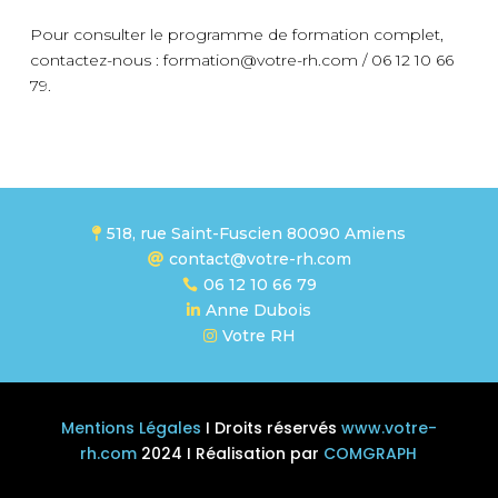
Pour consulter le programme de formation complet,
contactez-nous : formation@votre-rh.com / 06 12 10 66
79.
518, rue Saint-Fuscien 80090 Amiens

contact@votre-rh.com

06 12 10 66 79

Anne Dubois

Votre RH

Mentions Légales
I Droits réservés
www.votre-
rh.com
2024 I Réalisation par
COMGRAPH