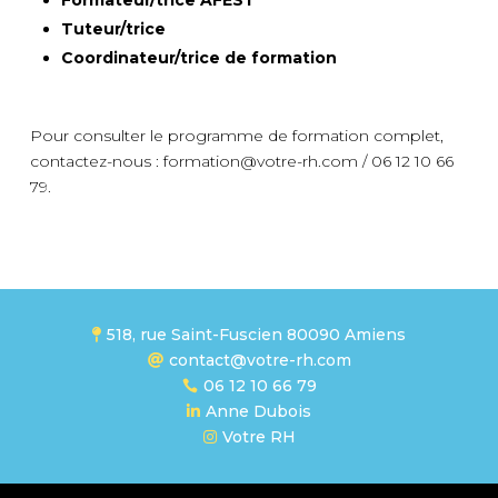
Tuteur/trice
Coordinateur/trice de formation
Pour consulter le programme de formation complet,
contactez-nous : formation@votre-rh.com / 06 12 10 66
79.
518, rue Saint-Fuscien 80090 Amiens

contact@votre-rh.com

06 12 10 66 79

Anne Dubois

Votre RH
