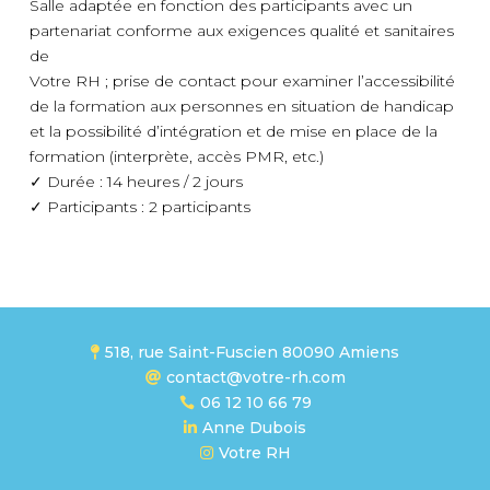
Salle adaptée en fonction des participants avec un
partenariat conforme aux exigences qualité et sanitaires
de
Votre RH ; prise de contact pour examiner l’accessibilité
de la formation aux personnes en situation de handicap
et la possibilité d’intégration et de mise en place de la
formation (interprète, accès PMR, etc.)
✓ Durée : 14 heures / 2 jours
✓ Participants : 2 participants
518, rue Saint-Fuscien 80090 Amiens

contact@votre-rh.com

06 12 10 66 79

Anne Dubois

Votre RH
