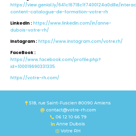
https://view.genial.ly/641c16718c1f7400124a0d8e/interac
content-catalogue-de-formation-votre-rh
LinkedIn :
https://www.linkedin.com/in/anne-
dubois-votre-rh/
Instagram :
https://www.instagram.com/votre.rh/
FaceBook :
https://www.facebook.com/profile.php?
id=100019690331335
https://votre-rh.com/
518, rue Saint-Fuscien 80090 Amiens

contact@votre-rh.com

06 12 10 66 79

Anne Dubois

Votre RH
