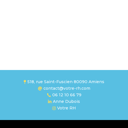
518, rue Saint-Fuscien 80090 Amiens

contact@votre-rh.com

06 12 10 66 79

Anne Dubois

Votre RH
