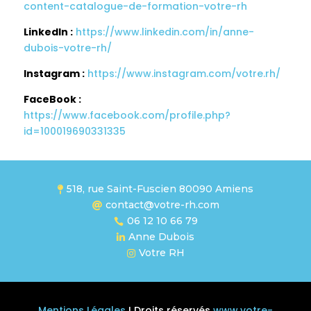
content-catalogue-de-formation-votre-rh
LinkedIn :
https://www.linkedin.com/in/anne-
dubois-votre-rh/
Instagram :
https://www.instagram.com/votre.rh/
FaceBook :
https://www.facebook.com/profile.php?
id=100019690331335
518, rue Saint-Fuscien 80090 Amiens

contact@votre-rh.com

06 12 10 66 79

Anne Dubois

Votre RH

Mentions Légales
I Droits réservés
www.votre-